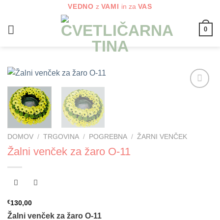
Skoči
VEDNO
z
VAMI
in za
VAS
na
0
vsebino
Dodaj
na
seznam
želja
DOMOV
/
TRGOVINA
/
POGREBNA
/
ŽARNI VENČEK
Žalni venček za žaro O-11
€
130,00
Žalni venček za žaro O-11