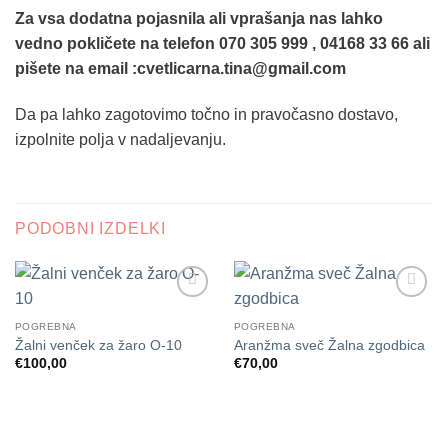
Za vsa dodatna pojasnila ali vprašanja nas lahko
vedno pokličete na telefon 070 305 999 , 04168 33 66 ali
pišete na email :cvetlicarna.tina@gmail.com
Da pa lahko zagotovimo točno in pravočasno dostavo,
izpolnite polja v nadaljevanju.
PODOBNI IZDELKI
Dodaj
Dodaj
na
na
POGREBNA
POGREBNA
seznam
seznam
Žalni venček za žaro O-10
Aranžma sveč Žalna zgodbica
želja
želja
€
100,00
€
70,00