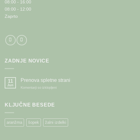
08:00 - 16:00
08:00 - 12:00
Zaprto
ZADNJE NOVICE
Prenova spletne strani
11
Jun
za
Komentarji so izklopljeni
Prenova
spletne
strani
KLJUČNE BESEDE
aranžma
šopek
žalni izdelki