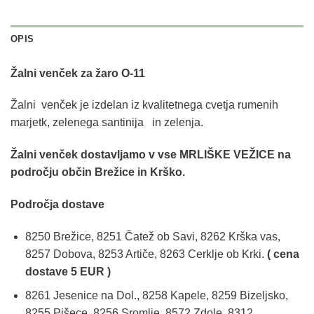
OPIS
Žalni venček za žaro O-11
Žalni venček je izdelan iz kvalitetnega cvetja rumenih
marjetk, zelenega santinija in zelenja.
Žalni venček dostavljamo v vse MRLIŠKE VEŽICE na
področju občin Brežice in Krško.
Področja dostave
8250 Brežice, 8251 Čatež ob Savi, 8262 Krška vas,
8257 Dobova, 8253 Artiče, 8263 Cerklje ob Krki.
( cena
dostave 5 EUR )
8261 Jesenice na Dol., 8258 Kapele, 8259 Bizeljsko,
8255 Pišece, 8256 Sromlje, 8572 Zdole, 8312