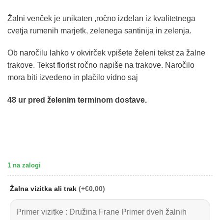
Žalni venček je unikaten ,ročno izdelan iz kvalitetnega
cvetja rumenih marjetk, zelenega santinija in zelenja.
Ob naročilu lahko v okvirček vpišete želeni tekst za žalne
trakove. Tekst florist ročno napiše na trakove. Naročilo
mora biti izvedeno in plačilo vidno saj
48 ur
pred želenim terminom dostave.
1 na zalogi
Žalna vizitka ali trak
(
+€0,00
)