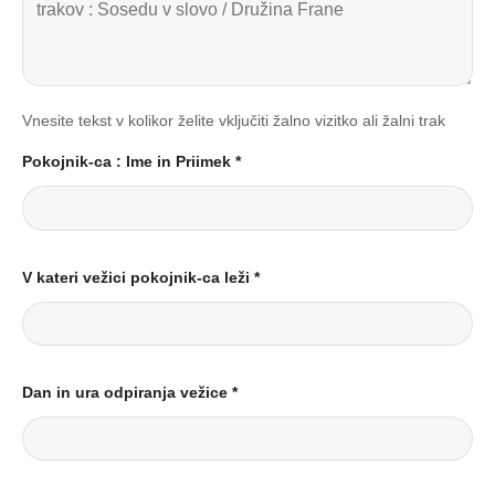
Vnesite tekst v kolikor želite vključiti žalno vizitko ali žalni trak
Pokojnik-ca : Ime in Priimek
*
V kateri vežici pokojnik-ca leži
*
Dan in ura odpiranja vežice
*