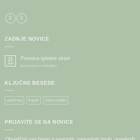
ZADNJE NOVICE
Prenova spletne strani
11
Jun
za
Komentarji so izklopljeni
Prenova
spletne
strani
KLJUČNE BESEDE
aranžma
šopek
žalni izdelki
PRIJAVITE SE NA NOVICE
Obveščali vas bomo o novostih, nagradnih igrah, posebnih