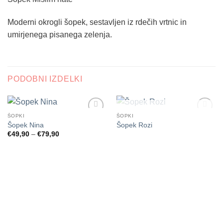
Moderni okrogli šopek, sestavljen iz rdečih vrtnic in
umirjenega pisanega zelenja.
PODOBNI IZDELKI
NI NA ZALOGI
ŠOPKI
ŠOPKI
Dodaj
Dodaj
Šopek Nina
Šopek Rozi
na
na
Cenovni
€
49,90
–
€
79,90
seznam
seznam
razpon:
želja
želja
od
€49,90
do
€79,90