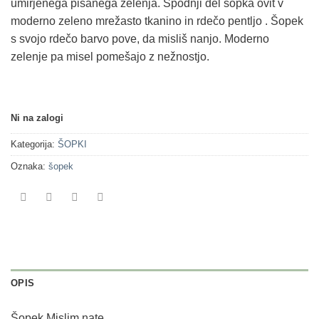
umirjenega pisanega zelenja. Spodnji del šopka ovit v
moderno zeleno mrežasto tkanino in rdečo pentljo . Šopek
s svojo rdečo barvo pove, da misliš nanjo. Moderno
zelenje pa misel pomešajo z nežnostjo.
Ni na zalogi
Kategorija:
ŠOPKI
Oznaka:
šopek
OPIS
Šopek Mislim nate