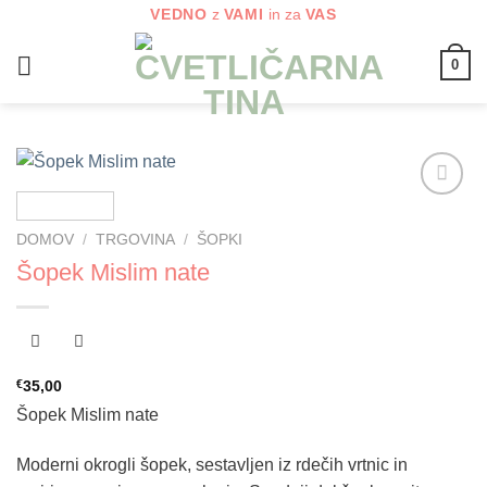
Skoči
VEDNO
z
VAMI
in za
VAS
na
0
vsebino
Dodaj
na
DOMOV
/
TRGOVINA
/
ŠOPKI
seznam
Šopek Mislim nate
želja
€
35,00
Šopek Mislim nate
Moderni okrogli šopek, sestavljen iz rdečih vrtnic in